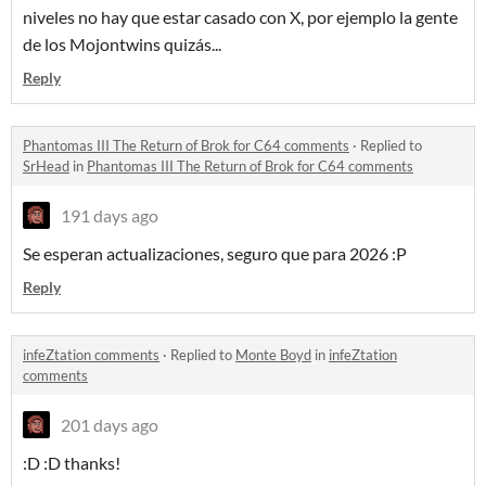
niveles no hay que estar casado con X, por ejemplo la gente
de los Mojontwins quizás...
Reply
Phantomas III The Return of Brok for C64 comments
·
Replied to
SrHead
in
Phantomas III The Return of Brok for C64 comments
191 days ago
Se esperan actualizaciones, seguro que para 2026 :P
Reply
infeZtation comments
·
Replied to
Monte Boyd
in
infeZtation
comments
201 days ago
:D :D thanks!