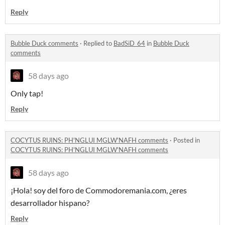
Reply
Bubble Duck comments
·
Replied to
BadSiD_64
in
Bubble Duck
comments
58 days ago
Only tap!
Reply
COCYTUS RUINS: PH'NGLUI MGLW'NAFH comments
·
Posted in
COCYTUS RUINS: PH'NGLUI MGLW'NAFH comments
58 days ago
¡Hola! soy del foro de Commodoremania.com, ¿eres
desarrollador hispano?
Reply