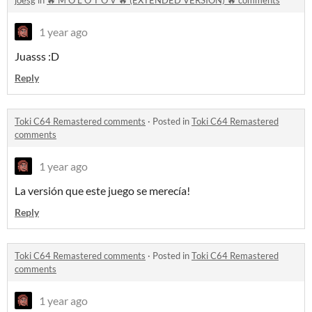
joesg
in
🔥 M O L O T O V 🔥 (EXTENDED VERSION) 🔥 comments
1 year ago
Juasss :D
Reply
Toki C64 Remastered comments
·
Posted in
Toki C64 Remastered
comments
1 year ago
La versión que este juego se merecía!
Reply
Toki C64 Remastered comments
·
Posted in
Toki C64 Remastered
comments
1 year ago