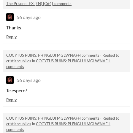
The Prisoner EX (EN) [C64] comments
56 days ago
Thanks!
Reply
COCYTUS RUINS: PH'NGLUI MGLW'NAFH comments
·
Replied to
cristiancubillos
in
COCYTUS RUINS: PH'NGLUI MGLW'NAFH
comments
56 days ago
Te espero!
Reply
COCYTUS RUINS: PH'NGLUI MGLW'NAFH comments
·
Replied to
cristiancubillos
in
COCYTUS RUINS: PH'NGLUI MGLW'NAFH
comments