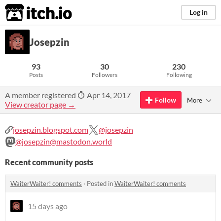
itch.io
Log in
Josepzin
93
30
230
Posts
Followers
Following
A member registered
Apr 14, 2017
Follow
More
View creator page →
josepzin.blogspot.com
@josepzin
@josepzin@mastodon.world
Recent community posts
WaiterWaiter! comments
·
Posted in
WaiterWaiter! comments
15 days ago