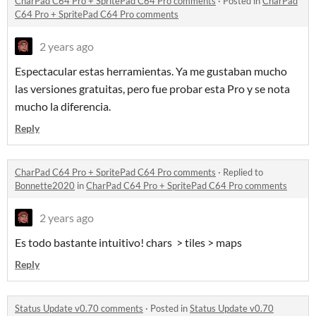
CharPad C64 Pro + SpritePad C64 Pro comments
·
Posted in
CharPad
C64 Pro + SpritePad C64 Pro comments
2 years ago
Espectacular estas herramientas. Ya me gustaban mucho
las versiones gratuitas, pero fue probar esta Pro y se nota
mucho la diferencia.
Reply
CharPad C64 Pro + SpritePad C64 Pro comments
·
Replied to
Bonnette2020
in
CharPad C64 Pro + SpritePad C64 Pro comments
2 years ago
Es todo bastante intuitivo! chars > tiles > maps
Reply
Status Update v0.70 comments
·
Posted in
Status Update v0.70