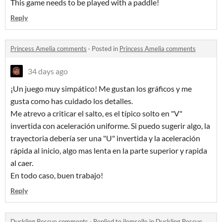
This game needs to be played with a paddle!
Reply
Princess Amelia comments
·
Posted in
Princess Amelia comments
34 days ago
¡Un juego muy simpático! Me gustan los gráficos y me
gusta como has cuidado los detalles.
Me atrevo a criticar el salto, es el típico solto en "V"
invertida con aceleración uniforme. Si puedo sugerir algo, la
trayectoria debería ser una "U" invertida y la aceleración
rápida al inicio, algo mas lenta en la parte superior y rapida
al caer.
En todo caso, buen trabajo!
Reply
Duckling Rescue comments
·
Replied to
jlemselle
in
Duckling Rescue