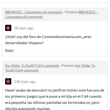
BREAKOUT - Commodore 64 comments
·
Posted in
BREAKOUT -
Commodore 64 comments
58 days ago
¡Hola! soy del foro de Commodoremania.com, ¿eres
desarrollador hispano?
Reply
Kur, Pelīte, Tu Tecēji? (C64) comments
·
Posted in
Kur, Pelīte, Tu
Tecēji? (C64) comments
140 days ago
Heee! acabo de descubrir tu perfil en itchio! este fue uno de
los primeros juegos que le puse a mi hija en el C64 cuando
era pequeña, las últimas pantallas las terminaba yo, pero
ella iba avanzando muchas.