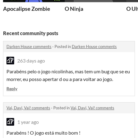
Apocalipse Zombie
O Ninja
O Ul
Recent community posts
Darken House comments
·
Posted in
Darken House comments
263 days ago
Parabéns pelo o jogo nicolinhas, mas tem um bug que se eu
morrer, eu posso apertar d ou a para voltar ao jogo.
Reply
Vai, Davi, Vai! comments
·
Posted in
Vai, Davi, Vai! comments
1 year ago
Parabéns ! O jogo está muito bom !