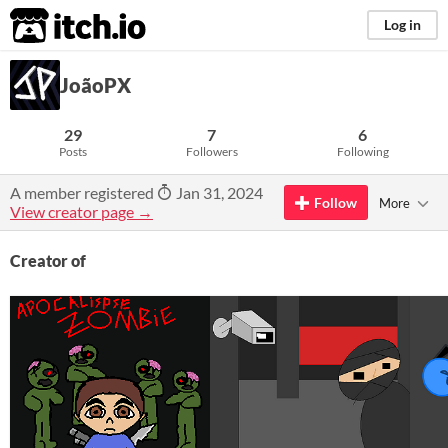
itch.io
Log in
JoãoPX
29
7
6
Posts
Followers
Following
A member registered
Jan 31, 2024
Follow
More
View creator page →
Creator of