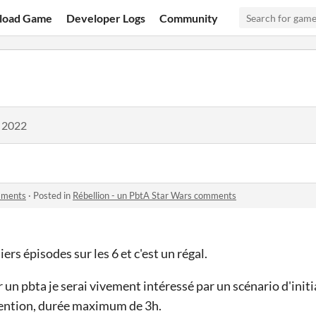
load Game
Developer Logs
Community
, 2022
omments
·
Posted in
Rébellion - un PbtA Star Wars comments
iers épisodes sur les 6 et c'est un régal.
 un pbta je serai vivement intéressé par un scénario d'init
vention, durée maximum de 3h.