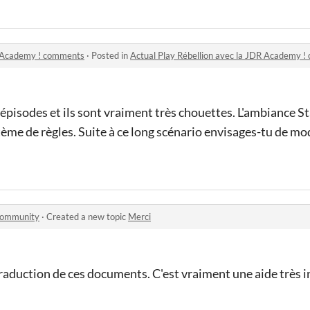
DR Academy ! comments
·
Posted in
Actual Play Rébellion avec la JDR Academy 
 épisodes et ils sont vraiment très chouettes. L'ambiance St
tème de règles. Suite à ce long scénario envisages-tu de mo
 community
·
Created a new topic
Merci
raduction de ces documents. C'est vraiment une aide très i