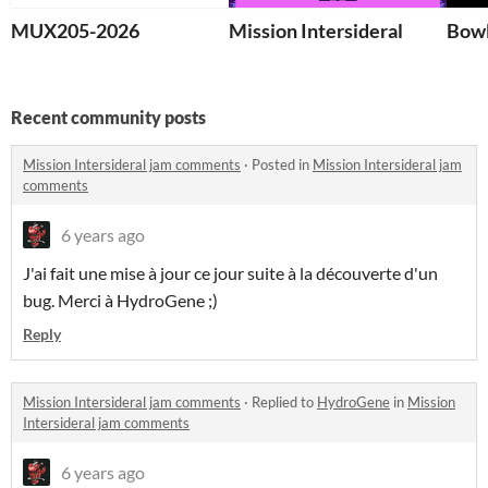
MUX205-2026
Mission Intersideral
Bowl
Recent community posts
Mission Intersideral jam comments
·
Posted in
Mission Intersideral jam
comments
6 years ago
J'ai fait une mise à jour ce jour suite à la découverte d'un
bug. Merci à HydroGene ;)
Reply
Mission Intersideral jam comments
·
Replied to
HydroGene
in
Mission
Intersideral jam comments
6 years ago