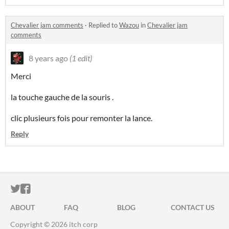
Chevalier jam comments
·
Replied to
Wazou
in
Chevalier jam
comments
8 years ago
(1 edit)
Merci
la touche gauche de la souris .
clic plusieurs fois pour remonter la lance.
Reply
ITCH.IO ON TWITTER
ITCH.IO ON FACEBOOK
ABOUT
FAQ
BLOG
CONTACT US
Copyright © 2026 itch corp