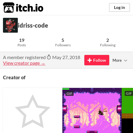
itch.io
Log in
idriss-code
19
5
2
Posts
Followers
Following
A member registered
May 27, 2018
Follow
More
View creator page →
Creator of
GIF
GIF