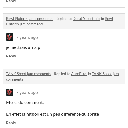
Reply
Bowl Plaform jam comments
·
Replied to
Duruti's portfolio
in
Bowl
Plaform jam comments
7 years ago
je mettrais un .zip
Reply
TANK Shoot jam comments
·
Replied to
AurePixel
in
TANK Shoot jam
comments
7 years ago
Merci du comment,
En effet la hitbox est un peu différente du sprite
Reply