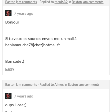
Baston jam comments
·
Replied to
raoul632
in
Baston jam comments
7 years ago
Bonjour
Si tu veux les sources envois moi un mail à
benlamouche78[chez]hotmail.fr
Bon code ;)
Reply
Baston jam comments
·
Replied to
Almex
in
Baston jam comments
7 years ago
oups I lose ;)