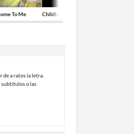
Home To Me
Childhood
Devileroo
de a ratos la letra.
 subtítulos o las