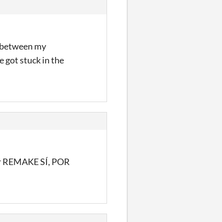
sh between my
 got stuck in the
cir REMAKE SÍ, POR