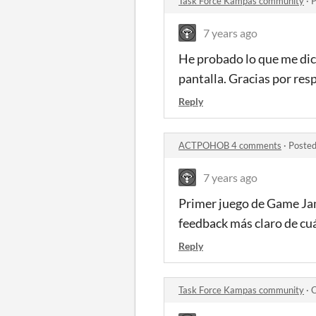
Task Force Kampas community
·
P
7 years ago
He probado lo que me dice
pantalla. Gracias por res
Reply
ACTPOHOB 4 comments
·
Posted
7 years ago
Primer juego de Game Jam
feedback más claro de cuá
Reply
Task Force Kampas community
·
C