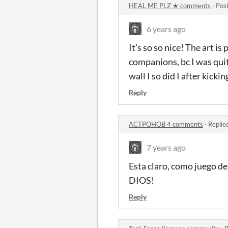
HEAL ME PLZ ★ comments
·
Pos
6 years ago
It's so so nice! The art i
companions, bc I was quit
wall I so did I after kicki
Reply
ACTPOHOB 4 comments
·
Replie
7 years ago
Esta claro, como juego d
DIOS!
Reply