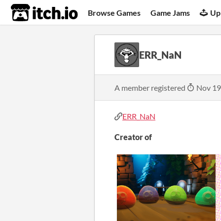
itch.io
Browse Games
Game Jams
Up
ERR_NaN
A member registered
Nov 19
ERR_NaN
Creator of