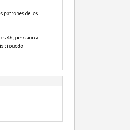
os patrones de los
es 4K, pero aun a
is si puedo