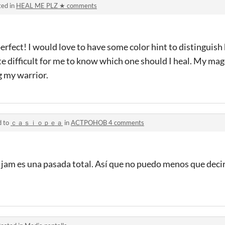
ted in
HEAL ME PLZ ★ comments
s perfect! I would love to have some color hint to distingui
e difficult for me to know which one should I heal. My mage
ng my warrior.
d to
ｃａｓｉｏｐｅａ
in
ACTPOHOB 4 comments
e jam es una pasada total. Así que no puedo menos que de