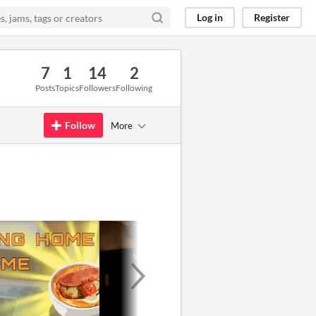
Log in
Register
7
1
14
2
Posts
Topics
Followers
Following
Follow
More