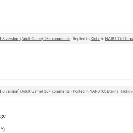
1.8 version] (Adult Game) 18+ comments
·
Replied to
Kiobe
in
NARUTO: Eternal Tsukuyo
1.8 version] (Adult Game) 18+ comments
·
Posted in
NARUTO: Eternal Tsukuyomi [0.1
age
 ^)