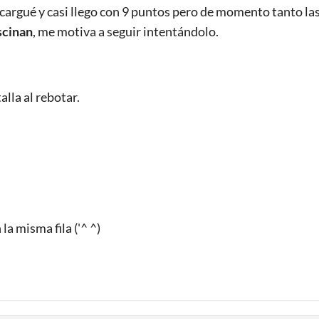
cargué y casi llego con 9 puntos pero de momento tanto la
scinan
, me motiva a seguir intentándolo.
lla al rebotar.
la misma fila ('^ ^)