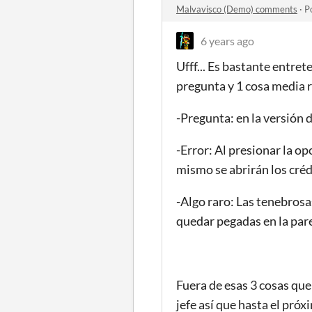
Malvavisco (Demo) comments
·
P
6 years ago
Ufff... Es bastante entre
pregunta y 1 cosa media 
-Pregunta: en la versión 
-Error: Al presionar la op
mismo se abrirán los crédi
-Algo raro: Las tenebros
quedar pegadas en la pare
Fuera de esas 3 cosas qu
jefe así que hasta el pró