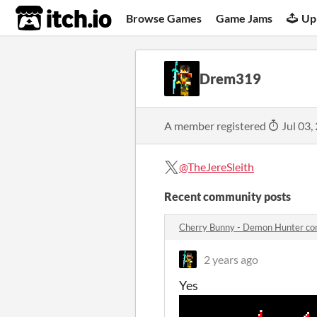
itch.io
Browse Games
Game Jams
Up
Drem319
A member registered
Jul 03,
@TheJereSleith
Recent community posts
Cherry Bunny - Demon Hunter c
2 years ago
Yes