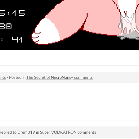
nts
·
Posted in
The Secret of NecroNancy comments
Replied to
Drem319
in
Super VODKATRON comments