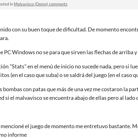
osted in
Malvavisco (Demo) comments
tenido con su buen toque de dificultad. De momento encontré
rara.
de PC Windows no se para que sirven las flechas de arriba y
ción "Stats" en el menú de inicio no sucede nada, pero si lu
tos (en el caso que suba) o se saldrá del juego (en el caso qu
as bombas con patas que más de una vez me costaron la part
d si el malvavisco se encuentra abajo de ellas pero al lado 
e mencioné el juego de momento me entretuvo bastante. Me
ximo informe