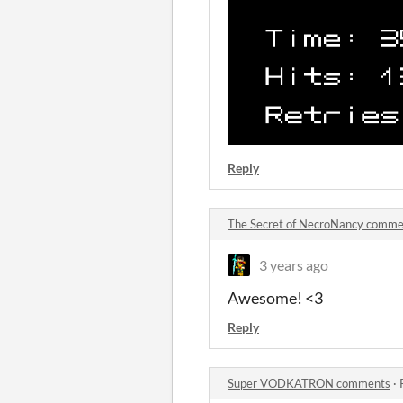
Reply
The Secret of NecroNancy comme
3 years ago
Awesome! <3
Reply
Super VODKATRON comments
·