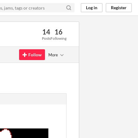
Log in
Register
14
16
Posts
Following
Follow
More