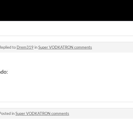
Replied to
Drem319
in
Super VODKATRON comments
ado:
Posted in
Super VODKATRON comments