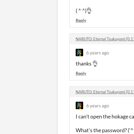
( ^ ^)👌
Reply
NARUTO: Eternal Tsukuyomi [0.1
6 years ago
thanks 👌
Reply
NARUTO: Eternal Tsukuyomi [0.1
6 years ago
I can't open the hokage c
What's the password? ('^