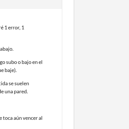
 1 error, 1
 abajo.
ego subo o bajo en el
e baje).
ida se suelen
de una pared.
 toca aún vencer al