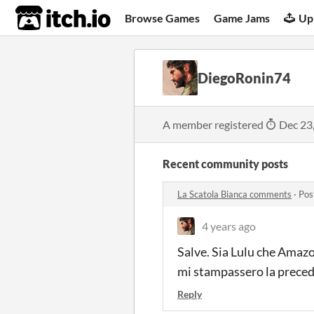
itch.io
Browse Games
Game Jams
Up
DiegoRonin74
A member registered
Dec 23
Recent community posts
La Scatola Bianca comments
·
Pos
4 years ago
Salve. Sia Lulu che Amazo
mi stampassero la preced
Reply