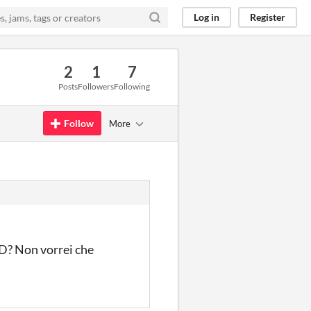
Log in
Register
2
1
7
Posts
Followers
Following
Follow
More
OD? Non vorrei che