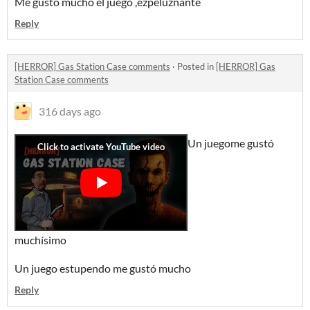
Me gusto mucho el juego ,ezpeluznante
Reply
[HERROR] Gas Station Case comments
·
Posted in
[HERROR] Gas
Station Case comments
316 days ago
Un juego
me gustó
muchísimo
Un juego estupendo me gustó mucho
Reply