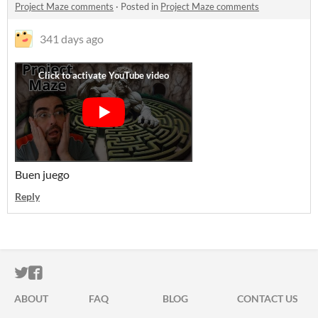
Project Maze comments
·
Posted in
Project Maze comments
341 days ago
Buen juego
Reply
ITCH.IO ON TWITTER
ITCH.IO ON FACEBOOK
ABOUT
FAQ
BLOG
CONTACT US