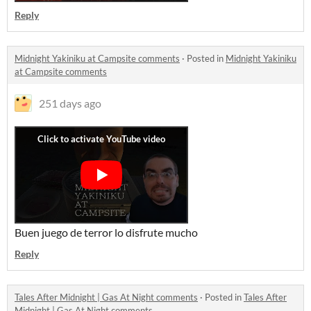
Reply
Midnight Yakiniku at Campsite comments
·
Posted in
Midnight Yakiniku
at Campsite comments
251 days ago
Buen juego de terror lo disfrute mucho
Reply
Tales After Midnight | Gas At Night comments
·
Posted in
Tales After
Midnight | Gas At Night comments