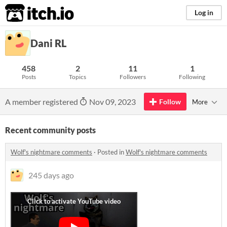
itch.io
Log in
Dani RL
458
2
11
1
Posts
Topics
Followers
Following
A member registered
Nov 09, 2023
Follow
More
Recent community posts
Wolf's nightmare comments
·
Posted in
Wolf's nightmare comments
245 days ago