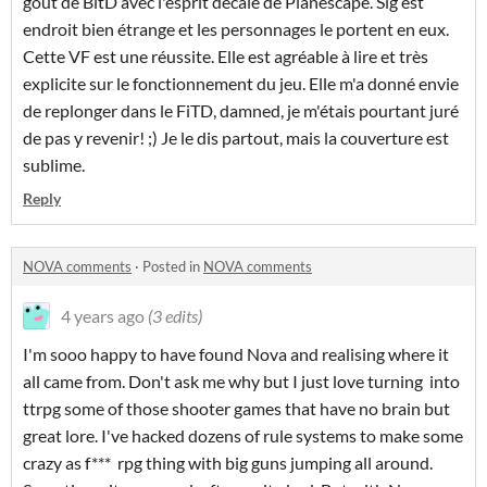
gout de BitD avec l'esprit décalé de Planescape. Sig est
endroit bien étrange et les personnages le portent en eux.
Cette VF est une réussite. Elle est agréable à lire et très
explicite sur le fonctionnement du jeu. Elle m'a donné envie
de replonger dans le FiTD, damned, je m'étais pourtant juré
de pas y revenir! ;) Je le dis partout, mais la couverture est
sublime.
Reply
NOVA comments
·
Posted in
NOVA comments
4 years ago
(3 edits)
I'm sooo happy to have found Nova and realising where it
all came from. Don't ask me why but I just love turning into
ttrpg some of those shooter games that have no brain but
great lore. I've hacked dozens of rule systems to make some
crazy as f*** rpg thing with big guns jumping all around.