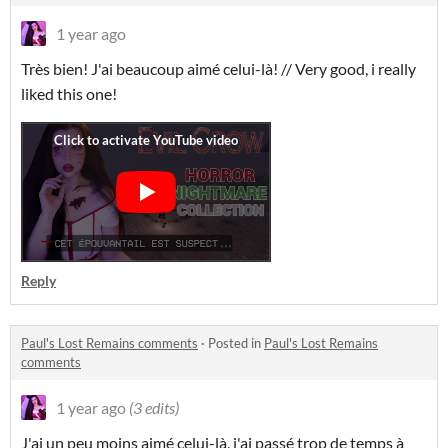
1 year ago
Très bien! J'ai beaucoup aimé celui-là! // Very good, i really
liked this one!
Reply
Paul's Lost Remains comments
·
Posted in
Paul's Lost Remains
comments
1 year ago
(3 edits)
J'ai un peu moins aimé celui-là, j'ai passé trop de temps à