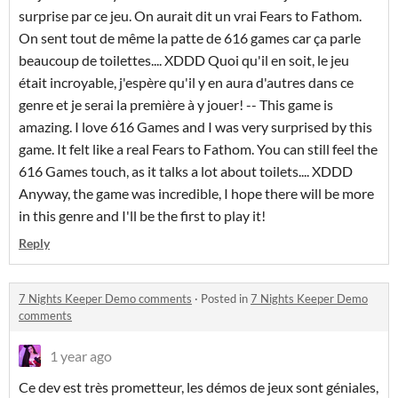
surprise par ce jeu. On aurait dit un vrai Fears to Fathom.
On sent tout de même la patte de 616 games car ça parle
beaucoup de toilettes.... XDDD Quoi qu'il en soit, le jeu
était incroyable, j'espère qu'il y en aura d'autres dans ce
genre et je serai la première à y jouer! -- This game is
amazing. I love 616 Games and I was very surprised by this
game. It felt like a real Fears to Fathom. You can still feel the
616 Games touch, as it talks a lot about toilets.... XDDD
Anyway, the game was incredible, I hope there will be more
in this genre and I'll be the first to play it!
Reply
7 Nights Keeper Demo comments
·
Posted in
7 Nights Keeper Demo
comments
1 year ago
Ce dev est très prometteur, les démos de jeux sont géniales,