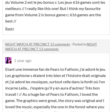
du Volume 2 est le jeu bonus c: Les jeux 616 games sont les
meilleurs // I really like this one! But I think my favourite
game from Volume 2 is bonus game c: 616 games are the
best //
Reply
NIGHT WATCH AT PRECINCT 13 comments
·
Posted in
NIGHT
WATCH AT PRECINCT 13 comments
1 year ago
Etant une immense fan de Fears to Fathom, j'ai adoré le jeu.
Les graphisme s étaient très bien et l'histoire était originale
et j'ai adoré les musiques, surtout celle dans la forêt où l'on
incarne Leila... J'espère qu'il y en aura d'autres! Très bon
travail ! // As a huge fan of Fears to Fathom, I loved the
game. The graphics were great, the story was original and I
loved the music, especially the one in the forest where you