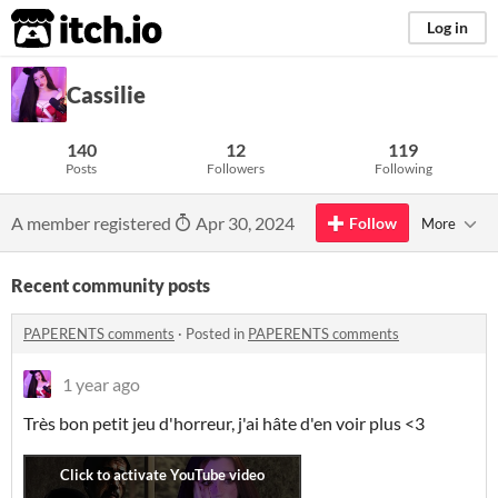
itch.io
Log in
Cassilie
140
12
119
Posts
Followers
Following
A member registered
Apr 30, 2024
Follow
More
Recent community posts
PAPERENTS comments
·
Posted in
PAPERENTS comments
1 year ago
Très bon petit jeu d'horreur, j'ai hâte d'en voir plus <3