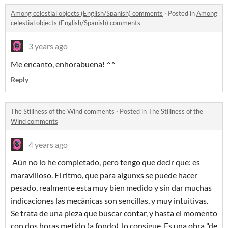
Among celestial objects (English/Spanish) comments
·
Posted in
Among
celestial objects (English/Spanish) comments
3 years ago
Me encanto, enhorabuena! ^^
Reply
The Stillness of the Wind comments
·
Posted in
The Stillness of the
Wind comments
4 years ago
Aún no lo he completado, pero tengo que decir que: es
maravilloso. El ritmo, que para algunxs se puede hacer
pesado, realmente esta muy bien medido y sin dar muchas
indicaciones las mecánicas son sencillas, y muy intuitivas.
Se trata de una pieza que buscar contar, y hasta el momento
con dos horas metido (a fondo), lo consigue. Es una obra "de