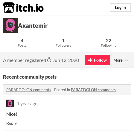
itch.io
Log in
Axantemir
4
1
22
Posts
Followers
Following
A member registered
Jun 12, 2020
Follow
More
Recent community posts
PARAEDOLON comments
·
Posted in
PARAEDOLON comments
1 year ago
Nice!
Reply