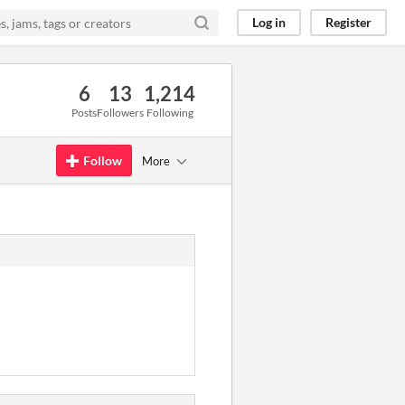
Log in
Register
6
13
1,214
Posts
Followers
Following
Follow
More