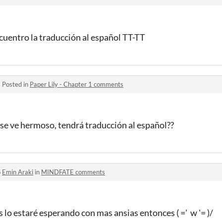
cuentro la traducción al español TT-TT
·
Posted in
Paper Lily - Chapter 1 comments
se ve hermoso, tendrá traducción al español??
o
Emin Araki
in
MINDFATE comments
s lo estaré esperando con mas ansias entonces ( =' w '= )/