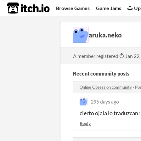
itch.io
Browse Games
Game Jams
Up
aruka.neko
A member registered
Jan 22,
Recent community posts
Online Obsession community
·
Pos
295 days ago
cierto ojala lo traduzcan :
Reply