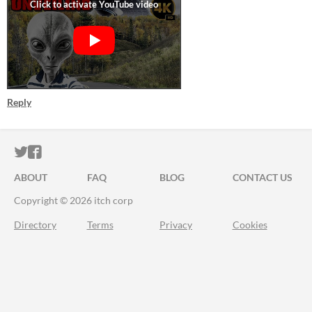
Reply
ITCH.IO ON TWITTER
ITCH.IO ON FACEBOOK
ABOUT
FAQ
BLOG
CONTACT US
Copyright © 2026 itch corp
Directory
Terms
Privacy
Cookies