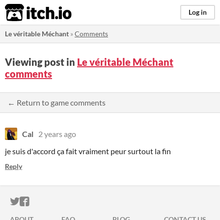
itch.io
Log in
Le véritable Méchant
»
Comments
Viewing post in
Le véritable Méchant
comments
← Return to game comments
Cal
2 years ago
je suis d'accord ça fait vraiment peur surtout la fin
Reply
ITCH.IO ON TWITTER
ITCH.IO ON FACEBOOK
ABOUT
FAQ
BLOG
CONTACT US