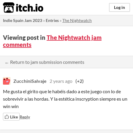
itch.io
Log in
Indie Spain Jam 2023
»
Entries
»
The Nightwatch
Viewing post in
The Nightwatch jam
comments
← Return to jam submission comments
ZucchiniSalvaje
2 years ago
(+2)
Me gusta el girito que le habéis dado a este juego con lo de
sobrevivir a las hordas. Y la estética inscryption siempre es un
win win
Like
Reply