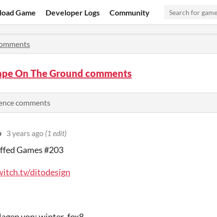
load Game
Developer Logs
Community
omments
ape On The Ground comments
rience comments
o
3 years ago
(1 edit)
uffed Games #203
witch.tv/ditodesign
lagen von: winter_fox8