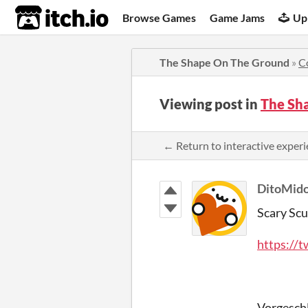
itch.io
Browse Games
Game Jams
Up
The Shape On The Ground
»
C
Viewing post in
The Sh
← Return to interactive expe
DitoMid
Scary Sc
https://t
Vorgesch