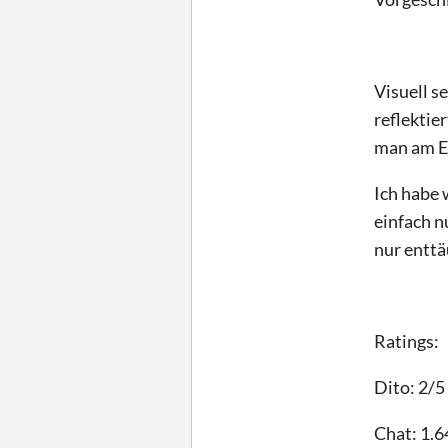
Visuell s
reflektie
man am E
Ich habe 
einfach n
nur enttä
Ratings:
Dito: 2/5
Chat: 1.6