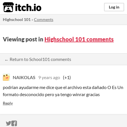
itch.io
Log in
Highschool 101
»
Comments
Viewing post in
Highschool 101 comments
← Return to School101 comments
NAIKOLAS
9 years ago
(+1)
podrian ayudarme me dice que el archivo esta dañado O Es Un
formato desconocido pero ya tengo winrar gracias
Reply
ITCH.IO ON TWITTER
ITCH.IO ON FACEBOOK