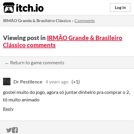
itch.io
Log in
IRMÃO Grande & Brasileiro Clássico
»
Comments
Viewing post in
IRMÃO Grande & Brasileiro
Clássico comments
← Return to game comments
Dr Pestilence
4 years ago
(+1)
gostei muito do jogo, agora só juntar dinheiro pra comprar o 2,
tô muito animado
Reply
ITCH.IO ON TWITTER
ITCH.IO ON FACEBOOK