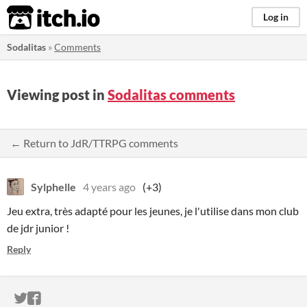
itch.io
Log in
Sodalitas
»
Comments
Viewing post in
Sodalitas comments
← Return to JdR/TTRPG comments
Sylphelle
4 years ago
(+3)
Jeu extra, très adapté pour les jeunes, je l'utilise dans mon club
de jdr junior !
Reply
ITCH.IO ON TWITTER
ITCH.IO ON FACEBOOK