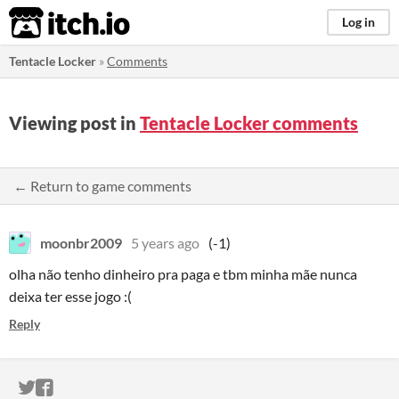
itch.io
Log in
Tentacle Locker
»
Comments
Viewing post in
Tentacle Locker comments
← Return to game comments
moonbr2009
5 years ago
(-1)
olha não tenho dinheiro pra paga e tbm minha mãe nunca
deixa ter esse jogo :(
Reply
ITCH.IO ON TWITTER
ITCH.IO ON FACEBOOK