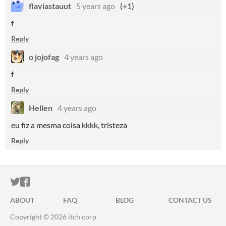
flaviastauut
5 years ago
(+1)
f
Reply
o jojofag
4 years ago
f
Reply
Hellen
4 years ago
eu fiz a mesma coisa kkkk, tristeza
Reply
ITCH.IO ON TWITTER
ITCH.IO ON FACEBOOK
ABOUT
FAQ
BLOG
CONTACT US
Copyright © 2026 itch corp