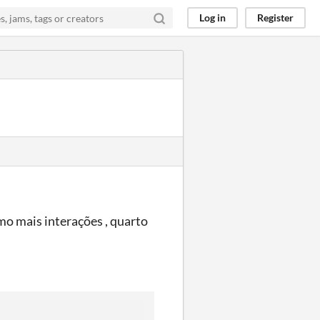
Log in
Register
mo mais interações , quarto