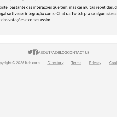
stei bastante das interações que tem, mas cai muitas repetidas, d
legal se tivesse integração com o Chat da Twitch pra se algum stre
 das votações e coisas assim.
ITCH.IO ON TWITTER
ITCH.IO ON FACEBOOK
ABOUT
FAQ
BLOG
CONTACT US
pyright © 2026 itch corp
·
Directory
·
Terms
·
Privacy
·
Cook