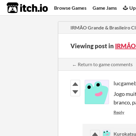
itch.io
Browse Games
Game Jams
Up
IRMÃO Grande & Brasileiro Cl
Viewing post in
IRMÃO 
← Return to game comments
lucgameb
Jogo muit
branco, pa
Reply
Kurokatsu