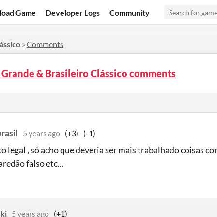
load Game
Developer Logs
Community
ássico
»
Comments
Grande & Brasileiro Clássico comments
rasil
5 years ago
(+3)
(-1)
o legal , só acho que deveria ser mais trabalhado coisas co
redão falso etc...
ki
5 years ago
(+1)