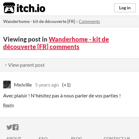
itch.io
Log in
Wanderhome - kit de découverte [FR]
»
Comments
Viewing post in
Wanderhome - kit de
découverte [FR] comments
↑ View parent post
Melville
5 years ago
(+1)
Avec plaisir ! N'hésitez pas à nous parler de vos parties !
Reply
ITCH.IO ON TWITTER
ITCH.IO ON FACEBOOK
ABOUT
FAQ
BLOG
CONTACT US