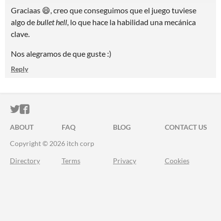
Graciaas 😄, creo que conseguimos que el juego tuviese
algo de
bullet hell
, lo que hace la habilidad una mecánica
clave.
Nos alegramos de que guste :)
Reply
ITCH.IO ON TWITTER
ITCH.IO ON FACEBOOK
ABOUT
FAQ
BLOG
CONTACT US
Copyright © 2026 itch corp
Directory
Terms
Privacy
Cookies