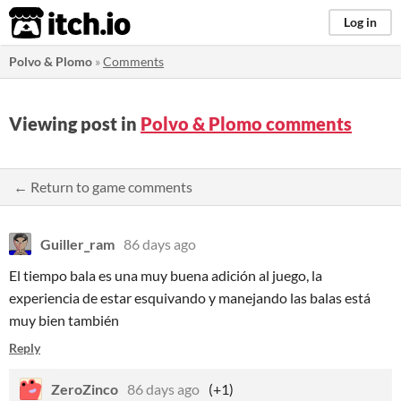
itch.io
Log in
Polvo & Plomo
»
Comments
Viewing post in
Polvo & Plomo comments
← Return to game comments
Guiller_ram
86 days ago
El tiempo bala es una muy buena adición al juego, la
experiencia de estar esquivando y manejando las balas está
muy bien también
Reply
ZeroZinco
86 days ago
(+1)