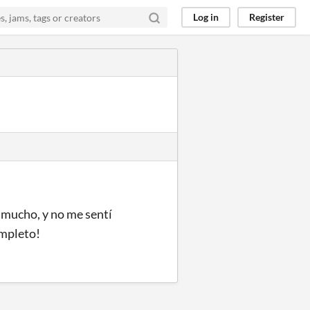
Log in
Register
 mucho, y no me sentí
mpleto!