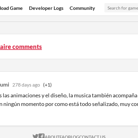
load Game
Developer Logs
Community
aire comments
fumi
278 days ago
(+1)
las animaciones y el diseño, la musica también acompaña
en ningún momento por como está todo señalizado, muy co
ITCH.IO ON TWITTER
ITCH.IO ON FACEBOOK
ABOUT
FAQ
BLOG
CONTACT US