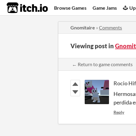
itch.io
Browse Games
Game Jams
Up
Gnomitaire
»
Comments
Viewing post in
Gnomit
← Return to game comments
Rocio Hi
Hermosas 
perdida 
Reply