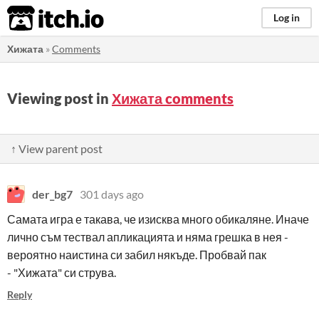
itch.io
Log in
Хижата
»
Comments
Viewing post in
Хижата comments
↑ View parent post
der_bg7
301 days ago
Самата игра е такава, че изисква много обикаляне. Иначе
лично съм тествал апликацията и няма грешка в нея -
вероятно наистина си забил някъде. Пробвай пак
- "Хижата" си струва.
Reply