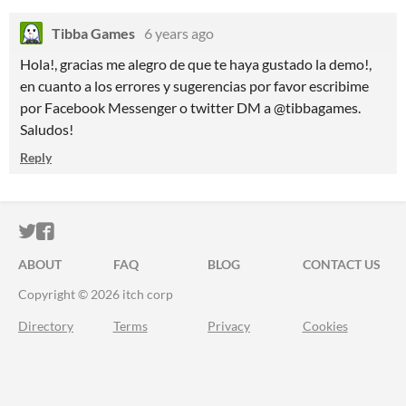
Tibba Games
6 years ago
Hola!, gracias me alegro de que te haya gustado la demo!,
en cuanto a los errores y sugerencias por favor escribime
por Facebook Messenger o twitter DM a @tibbagames.
Saludos!
Reply
ITCH.IO ON TWITTER
ITCH.IO ON FACEBOOK
ABOUT
FAQ
BLOG
CONTACT US
Copyright © 2026 itch corp
Directory
Terms
Privacy
Cookies