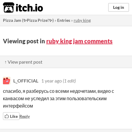
itch.io
Log in
Pizza Jam (✨Pizza Prize!✨)
»
Entries
»
ruby king
Viewing post in
ruby king jam comments
↑ View parent post
L_OFFICIAL
1 year ago
(1 edit)
спасибо, я разберусь со всеми недочетами, видео с
канвасом не уследил за этим пользовательским
интерфейсом
Like
Reply