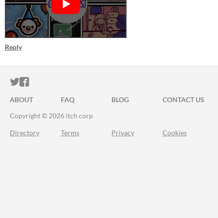
Reply
ITCH.IO ON TWITTER
ITCH.IO ON FACEBOOK
ABOUT
FAQ
BLOG
CONTACT US
Copyright © 2026 itch corp
Directory
Terms
Privacy
Cookies