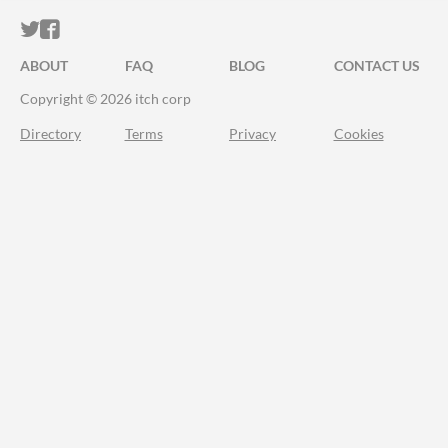
ITCH.IO ON TWITTER
ITCH.IO ON FACEBOOK
ABOUT
FAQ
BLOG
CONTACT US
Copyright © 2026 itch corp
Directory
Terms
Privacy
Cookies