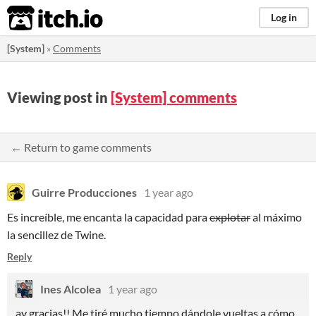
itch.io
Log in
[System]
»
Comments
Viewing post in
[System] comments
← Return to game comments
Guirre Producciones
1 year ago
Es increíble, me encanta la capacidad para
explotar
al máximo
la sencillez de Twine.
Reply
Ines Alcolea
1 year ago
ay gracias!! Me tiré mucho tiempo dándole vueltas a cómo