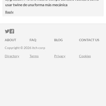
usar twine de una forma más mecánica
Reply
ITCH.IO ON TWITTER
ITCH.IO ON FACEBOOK
ABOUT
FAQ
BLOG
CONTACT US
Copyright © 2026 itch corp
Directory
Terms
Privacy
Cookies