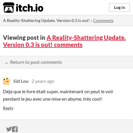
itch.io
Log in
A Reality-Shattering Update. Version 0.3 is out!
»
Comments
Viewing post in
A Reality-Shattering Update.
Version 0.3 is out! comments
← Return to post comments
Sid Lou
2 years ago
Déjà que le livre était super, maintenant on peut le voir
pendant le jeu avec une mise en abyme, très cool!
Reply
ITCH.IO ON TWITTER
ITCH.IO ON FACEBOOK