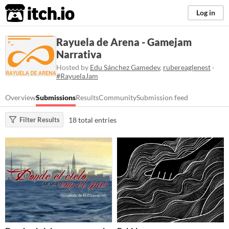
itch.io
Log in
Rayuela de Arena - Gamejam
Narrativa
Hosted by
Edu Sánchez Gamedev
,
rubereaglenest
·
#RayuelaJam
Overview
Submissions
Results
Community
Submission feed
18 total entries
Filter Results