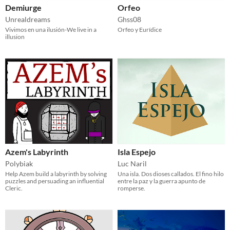
Demiurge
Orfeo
Unrealdreams
Ghss08
Vivimos en una ilusión-We live in a
Orfeo y Eurídice
illusion
Azem's Labyrinth
Isla Espejo
Polybiak
Luc Naril
Help Azem build a labyrinth by solving
Una isla. Dos dioses callados. El fino hilo
puzzles and persuading an influential
entre la paz y la guerra apunto de
Cleric.
romperse.