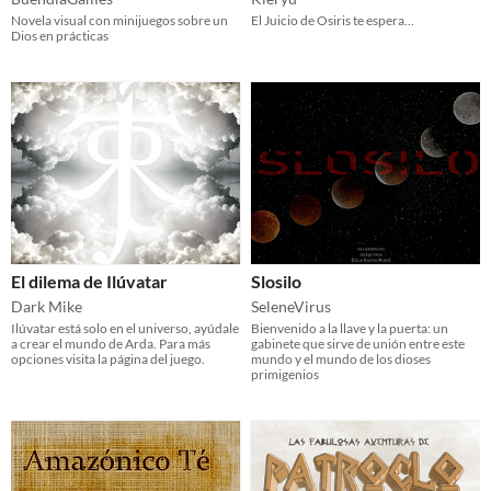
Novela visual con minijuegos sobre un
El Juicio de Osiris te espera...
Dios en prácticas
El dilema de Ilúvatar
Slosilo
Dark Mike
SeleneVirus
Ilúvatar está solo en el universo, ayúdale
Bienvenido a la llave y la puerta: un
a crear el mundo de Arda. Para más
gabinete que sirve de unión entre este
opciones visita la página del juego.
mundo y el mundo de los dioses
primigenios