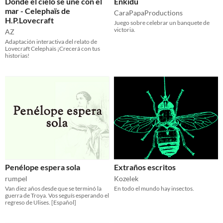
Donde el cielo se une con el
Enkidu
mar - Celephaïs de
CaraPapaProductions
H.P.Lovecraft
Juego sobre celebrar un banquete de
victoria.
AZ
Adaptación interactiva del relato de
Lovecraft Celephaïs ¡Crecerá con tus
historias!
Penélope espera sola
Extraños escritos
rumpel
Kozelek
Van diez años desde que se terminó la
En todo el mundo hay insectos.
guerra de Troya. Vos seguís esperando el
regreso de Ulises. [Español]