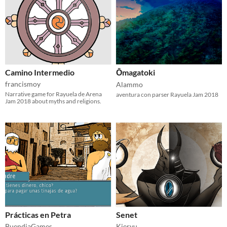
Camino Intermedio
Ōmagatoki
francismoy
Alammo
Narrative game for Rayuela de Arena
aventura con parser Rayuela Jam 2018
Jam 2018 about myths and religions.
Prácticas en Petra
Senet
BuendiaGames
Kieryu