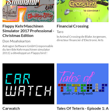
Flappy KehrMaschinen
Financial Crossing
Simulator 2017 Professional -
Taro
Christmas Edition
le Animal Crossing de Blake Jorgensen,
directeur financier d'Electronic Arts
Don Moahskarton
Astragon Software GmbH (responsable
du terrible Kehrmaschinen simulator
2011) a développé un Flappy bird !
Carwatch
Tales Of Teteris - Episode 1: A