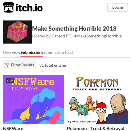
itch.io
Log in
Make Something Horrible 2018
Hosted by
Canard PC
·
#MakeSomethingHorrible
Overview
Submissions
Submission feed
31 total entries
Filter Results
GIF
NSFWare
Pokemon - Trust & Betrayal