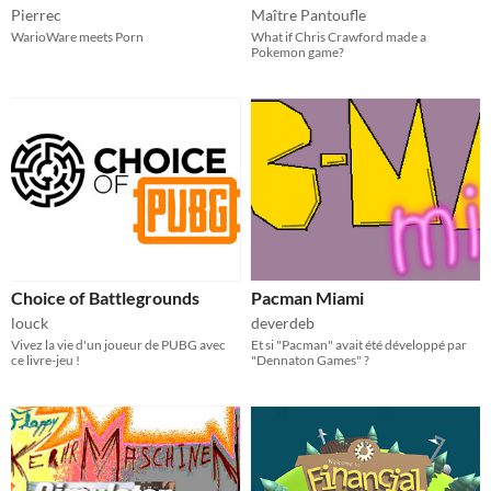
Pierrec
Maître Pantoufle
WarioWare meets Porn
What if Chris Crawford made a
Pokemon game?
Choice of Battlegrounds
Pacman Miami
louck
deverdeb
Vivez la vie d'un joueur de PUBG avec
Et si "Pacman" avait été développé par
ce livre-jeu !
"Dennaton Games" ?