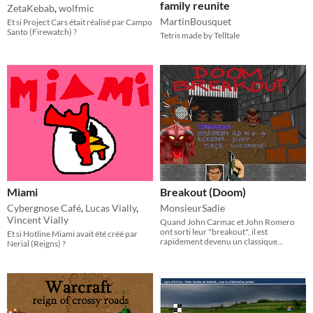
family reunite
ZetaKebab
,
wolfmic
MartinBousquet
Et si Project Cars était réalisé par Campo
Santo (Firewatch) ?
Tetris made by Telltale
Miami
Breakout (Doom)
Cybergnose Café
,
Lucas Vially
,
MonsieurSadie
Vincent Vially
Quand John Carmac et John Romero
ont sorti leur "breakout", il est
Et si Hotline Miami avait été créé par
rapidement devenu un classique...
Nerial (Reigns) ?