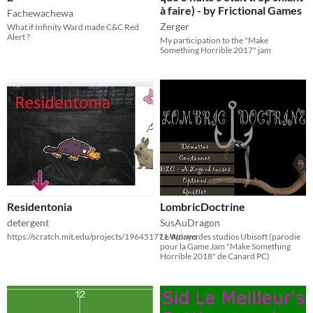
à faire) - by Frictional Games
Fachewachewa
Zerger
What if Infinity Ward made C&C Red
Alert ?
​My participation to the "Make
Something Horrible 2017" jam
Residentonia
LombricDoctrine
detergent
SusAuDragon
https://scratch.mit.edu/projects/196451771/#player
Le Worms des studios Ubisoft (parodie
pour la Game Jam "Make Something
Horrible 2018" de Canard PC)