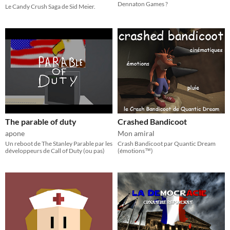
Dennaton Games ?
Le Candy Crush Saga de Sid Meier.
The parable of duty
Crashed Bandicoot
apone
Mon amiral
Un reboot de The Stanley Parable par les
Crash Bandicoot par Quantic Dream
développeurs de Call of Duty (ou pas)
(émotions™)