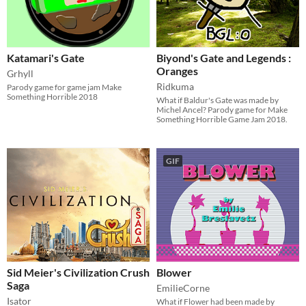
Katamari's Gate
Biyond's Gate and Legends :
Oranges
Grhyll
Ridkuma
Parody game for game jam Make
Something Horrible 2018
What if Baldur's Gate was made by
Michel Ancel? Parody game for Make
Something Horrible Game Jam 2018.
GIF
Sid Meier's Civilization Crush
Blower
Saga
EmilieCorne
Isator
What if Flower had been made by