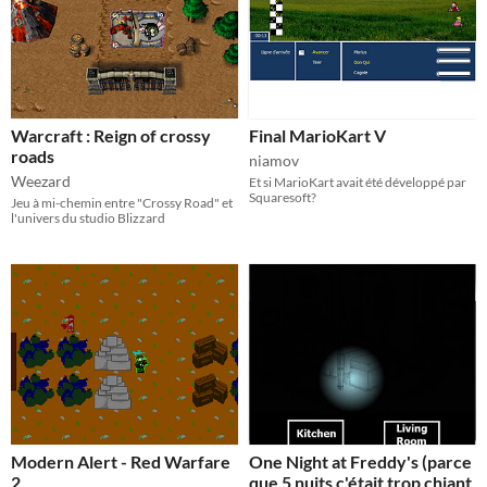
Warcraft : Reign of crossy
Final MarioKart V
roads
niamov
Weezard
Et si MarioKart avait été développé par
Squaresoft?
Jeu à mi-chemin entre "Crossy Road" et
l'univers du studio Blizzard
Modern Alert - Red Warfare
One Night at Freddy's (parce
2
que 5 nuits c'était trop chiant