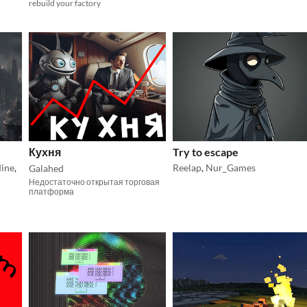
rebuild your factory
Кухня
Try to escape
Mine
,
Reelap
,
Nur_Games
Galahed
Недостаточно открытая торговая
платформа