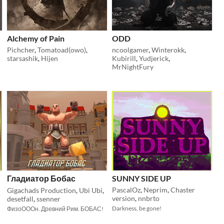
Alchemy of Pain
ODD
Pichcher
,
Tomatoad(owo)
,
ncoolgamer
,
Winterokk
,
starsashik
,
Hijen
Kubirill
,
Yudjerick
,
MrNightFury
Гладиатор Бобас
SUNNY SIDE UP
PascalOz
,
Neprim
,
Chaster
Gigachads Production
,
Ubi Ubi
,
version
,
nnbrto
desetfall
,
ssenner
Darkness, be gone!
ФизоОООн. Древний Рим. БОБАС!