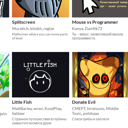
Splitscreen
Mouse vs Programmer
Muratich
,
kilobit
,
regize
Kanya
,
Dan4ik72
Platformer where you can move parts
Ты -- вирус, захвативший мышку
of level
программиста
Little Fish
Donate Evil
MattBarley
,
wrwr
,
KosdPlay
,
CMEPT
,
hiretsuno
,
Middle
Saldaw
Toxic
,
polshaaa
gvin
Странное путешествие в глубины
Спаси грибы и заплати
закрытого космоса души