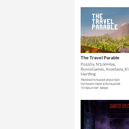
The Travel Parable
Pozziliv
,
N1ckH4ze
,
RonsoGames
,
Anastasia_Ki
Hertfing
Увлекательная игра про
путешествие в большом
"открытом" мире