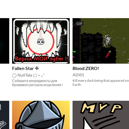
GIF
Fallen Star ✢
Blood:ZERO!
ADIS1
◯ NullTale ▢ ⋆ ｡˚
Kill every dark being that appeared on
Соберите ингридиенты для
Earth.
Кровавого ритуала исцеления !