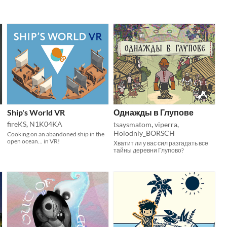
Ship's World VR
Однажды в Глупове
fireKS
,
N1K04KA
tsaysmatom
,
viperra
,
Holodniy_BORSCH
Cooking on an abandoned ship in the
open ocean... in VR!
Хватит ли у вас сил разгадать все
тайны деревни Глупово?