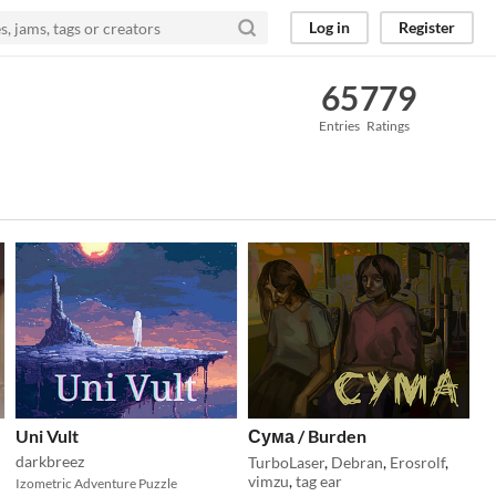
Log in
Register
65
779
Entries
Ratings
Uni Vult
Сума / Burden
darkbreez
TurboLaser
,
Debran
,
Erosrolf
,
vimzu
,
tag ear
Izometric Adventure Puzzle