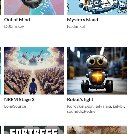
Out of Mind
MysteryIsland
D00mskey
lvadimkal
NREM Stage 3
Robot's light
LongSource
KorovkinEgor
,
iailyajaja
,
Lelybr
,
sounddizRedne