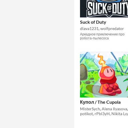
Suck of Duty
dlava1231
,
wolfpredator
Аркадное приключение про
робота-пылесоса
Купол / The Cupola
MisterSych
,
Alena Ilyasova
,
potikot
,
rPbl3yH
,
Nikita Lo