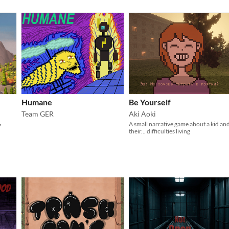
Humane
Be Yourself
Team GER
Aki Aoki
,
A small narrative game about a kid an
their... difficulties living