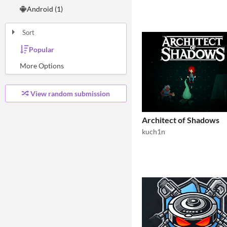
Android (1)
Sort
Popular
Random
Most Karma
Least rated
Most rated
Submission order
Most recently submitted
View random submission
Architect of Shadows
kuch1n