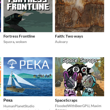
Fortress Frontline
Faith: Two ways
Squora
,
wokwn
Aukvary
Река
SpaceScraps
FloodedWithBeerGPU
,
Maxim
HumanPlanetStudio
Apasov