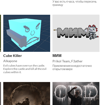
У вас есть 4 часа, чтобы пересечь
границу
Cube Killer
МИМ
Alkapone
Prikol Team
,
F3ather
Evil cubes have overrun the castle.
Приключения в недостаточно
Explore the castle and kill all the evil
открытом мире
cubes within it.