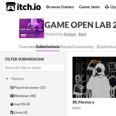
itch.io
Browse Games
Game Jams
Up
GAME OPEN LAB 
Hosted by
Anlaut
·
#gol
Overview
Submissions
Results
Community
Submissi
3
FILTER SUBMISSIONS
Platform
Play in browser (15)
Windows (40)
RE:Memory
macOS (4)
hidin
Linux (4)