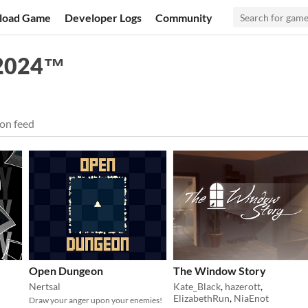
load Game
Developer Logs
Community
2024™
on feed
Open Dungeon
The Window Story
Nertsal
Kate_Black
,
hazerott
,
ElizabethRun
,
NiaEnot
Draw your anger upon your enemies!