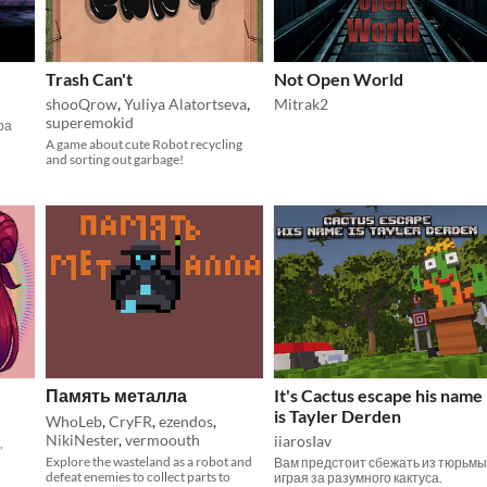
Trash Can't
Not Open World
shooQrow
,
Yuliya Alatortseva
,
Mitrak2
superemokid
ра
A game about cute Robot recycling
and sorting out garbage!
Память металла
It's Cactus escape his name
is Tayler Derden
WhoLeb
,
CryFR
,
ezendos
,
NikiNester
,
vermoouth
iiarosIav
,
Explore the wasteland as a robot and
Вам предстоит сбежать из тюрьмы
defeat enemies to collect parts to
играя за разумного кактуса.