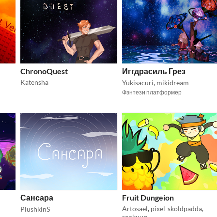
ChronoQuest
Иггдрасиль Грез
Katensha
Yukisacuri
,
mikidream
Фэнтези платформер
Сансара
Fruit Dungeion
Artosael
,
pixel-skoldpadda
,
PlushkinS
senkuuq