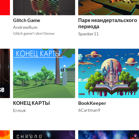
Glitch Game
Парк неандертальского
периода
AndrewRum
Glitch game? i don't know
Spanker11
КОНЕЦ КАРТЫ
BookKeeper
6Cartman9
Ermuk