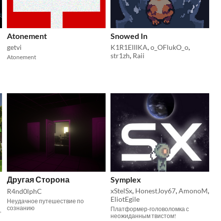
Atonement
Snowed In
getvi
K1R1EIIIKA
,
o_OFlukO_o
,
str1zh
,
Raii
Atonement
Другая Сторона
Symplex
xStelSx
,
HonestJoy67
,
AmonoM
,
R4nd0lphC
EliotEgile
Неудачное путешествие по
сознанию
Платформер-головоломка с
,
неожиданным твистом!