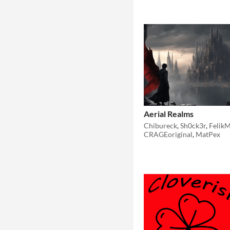
Aerial Realms
Chibureck
,
Sh0ck3r
,
Felik
CRAGEoriginal
,
MatPex