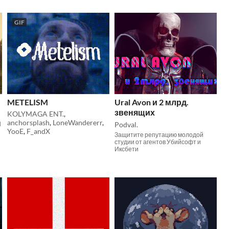
GIF
METELISM
Ural Avon и 2 млрд.
звенящих
KOLYMAGA ENT.
,
anchorsplash
,
LoneWandererr
,
d
Podval.
YooE
,
F_andX
Защитите репутацию молодой
студии от агентов Убийсофт и
Иксбети