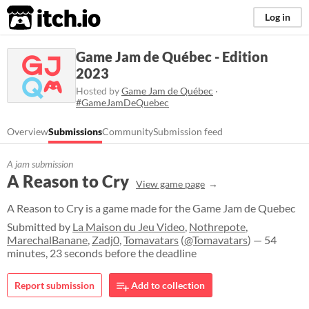
itch.io
Log in
Game Jam de Québec - Edition
2023
Hosted by
Game Jam de Québec
·
#GameJamDeQuebec
Overview
Submissions
Community
Submission feed
A jam submission
A Reason to Cry
View game page
A Reason to Cry is a game made for the Game Jam de Quebec
Submitted by
La Maison du Jeu Video
,
Nothrepote
,
MarechalBanane
,
Zadj0
,
Tomavatars
(
@Tomavatars
) — 54
minutes, 23 seconds before the deadline
Report submission
Add to collection