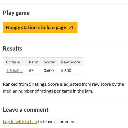
Play game
Happy station's itch.io page
Results
Criteria
Rank
Score*
Raw Score
1-5 balles
#7
3.600
3.600
Ranked from
5 ratings
. Score is adjusted from raw score by the
median number of ratings per game in the jam.
Leave a comment
Log in with itch.io
to leave a comment.