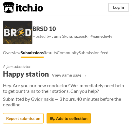
itch.io
Log in
BRSD 10
Hosted by
Jānis Skuja
,
jazepsR
·
#gamedevlv
Overview
Submissions
Results
Community
Submission feed
A jam submission
Happy station
View game page
Hey. Are you our new conductor? We immediately need help
to get our trains to their stations. Can you help?
Submitted by
Gvidrinskis
— 3 hours, 40 minutes before the
deadline
Report submission
Add to collection