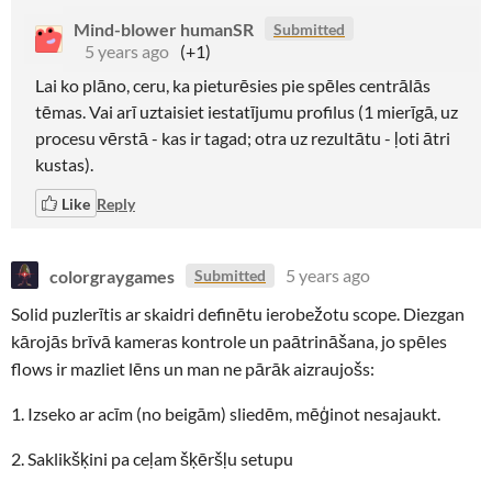
Mind-blower humanSR
Submitted
5 years ago
(+1)
Lai ko plāno, ceru, ka pieturēsies pie spēles centrālās
tēmas. Vai arī uztaisiet iestatījumu profilus (1 mierīgā, uz
procesu vērstā - kas ir tagad; otra uz rezultātu - ļoti ātri
kustas).
Like
Reply
colorgraygames
5 years ago
Submitted
Solid puzlerītis ar skaidri definētu ierobežotu scope. Diezgan
kārojās brīvā kameras kontrole un paātrināšana, jo spēles
flows ir mazliet lēns un man ne pārāk aizraujošs:
1. Izseko ar acīm (no beigām) sliedēm, mēģinot nesajaukt.
2. Saklikšķini pa ceļam šķēršļu setupu