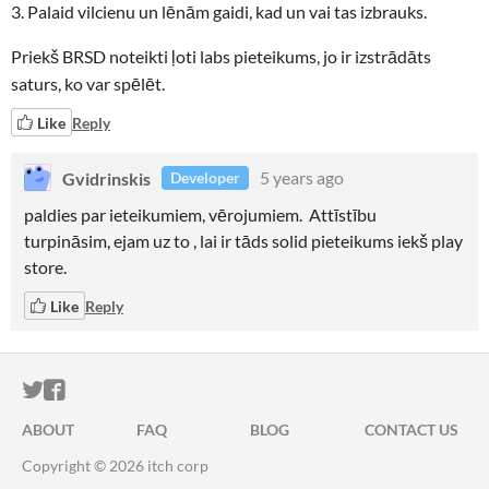
3. Palaid vilcienu un lēnām gaidi, kad un vai tas izbrauks.
Priekš BRSD noteikti ļoti labs pieteikums, jo ir izstrādāts
saturs, ko var spēlēt.
Like
Reply
Gvidrinskis
5 years ago
Developer
paldies par ieteikumiem, vērojumiem. Attīstību
turpināsim, ejam uz to , lai ir tāds solid pieteikums iekš play
store.
Like
Reply
ITCH.IO ON TWITTER
ITCH.IO ON FACEBOOK
ABOUT
FAQ
BLOG
CONTACT US
Copyright © 2026 itch corp