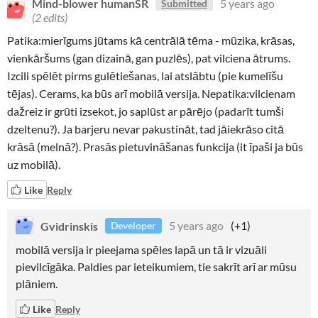
Mind-blower humanSR
5 years ago
Submitted
(2 edits)
Patika:mierīgums jūtams kā centrālā tēma - mūzika, krāsas,
vienkāršums (gan dizainā, gan puzlēs), pat vilciena ātrums.
Izcili spēlēt pirms gulētiešanas, lai atslābtu (pie kumelīšu
tējas). Cerams, ka būs arī mobilā versija. Nepatika:vilcienam
dažreiz ir grūti izsekot, jo saplūst ar pārējo (padarīt tumši
dzeltenu?). Ja barjeru nevar pakustināt, tad jāiekrāso citā
krāsā (melnā?). Prasās pietuvināšanas funkcija (it īpaši ja būs
uz mobilā).
Like
Reply
Gvidrinskis
5 years ago
(+1)
Developer
mobilā versija ir pieejama spēles lapā un tā ir vizuāli
pievilcīgāka. Paldies par ieteikumiem, tie sakrīt arī ar mūsu
plāniem.
Like
Reply