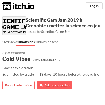
itch.io
Log in
Scientific Gam Jam 2019 à
Grenoble : mettez la science en jeu
Hosted by
Scientific Game Jam
Overview
Submissions
Submission feed
A jam submission
Cold Vibes
View game page
Glacier exploration
Submitted by
cracks
— 13 days, 10 hours before the deadline
Report submission
Add to collection