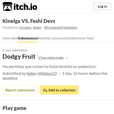
itch.io
Log in
Kinelga VS. Feshi Devs
Hosted by
Kinelga
,
fedev
·
#KinelgaVsFeshidevs
Overview
Submissions
Results
Community
Submission feed
A jam submission
Dodgy Fruit
View game page
No permitas que corten tu fruta favorita en pedacitos!
Submitted by
fedev
(
@fedev21
) — 1 day, 16 hours before the
deadline
Report submission
Add to collection
Play game