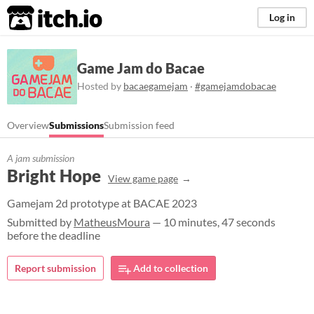
itch.io
Log in
Game Jam do Bacae
Hosted by
bacaegamejam
·
#gamejamdobacae
Overview
Submissions
Submission feed
A jam submission
Bright Hope
View game page
Gamejam 2d prototype at BACAE 2023
Submitted by
MatheusMoura
— 10 minutes, 47 seconds
before the deadline
Report submission
Add to collection