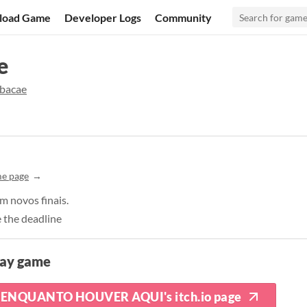
load Game
Developer Logs
Community
e
bacae
e page
 novos finais.
 the deadline
lay game
ENQUANTO HOUVER AQUI's itch.io page