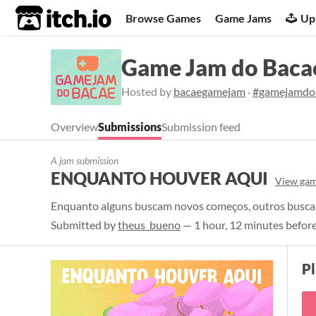
itch.io
Browse Games
Game Jams
Up
Game Jam do Baca
Hosted by
bacaegamejam
·
#gamejamdo
Overview
Submissions
Submission feed
A jam submission
ENQUANTO HOUVER AQUI
View gam
Enquanto alguns buscam novos começos, outros buscam
Submitted by
theus_bueno
— 1 hour, 12 minutes before
P