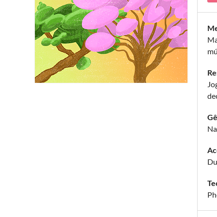
Me
Ma
mú
Re
Jo
de
Gê
Na
Ac
Du
Te
Ph