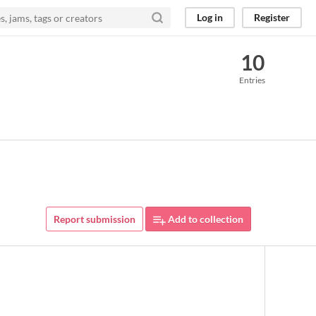
Log in
Register
10
Entries
Report submission
Add to collection