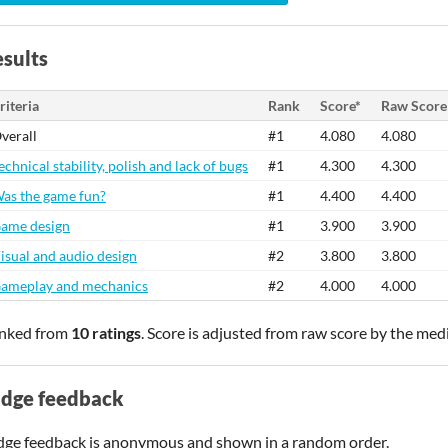
sults
riteria
Rank
Score*
Raw Score
verall
#1
4.080
4.080
echnical stability, polish and lack of bugs
#1
4.300
4.300
as the game fun?
#1
4.400
4.400
ame design
#1
3.900
3.900
isual and audio design
#2
3.800
3.800
ameplay and mechanics
#2
4.000
4.000
nked from
10 ratings
. Score is adjusted from raw score by the med
udge feedback
dge feedback is anonymous and shown in a random order.