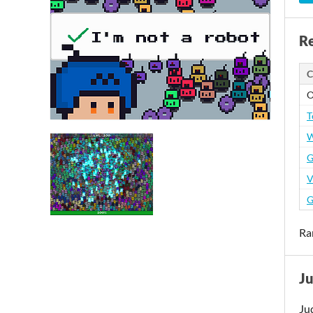
Re
C
O
T
W
G
V
G
Ra
J
Ju