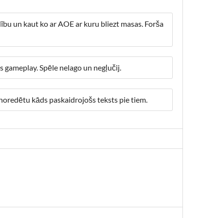
ību un kaut ko ar AOE ar kuru bliezt masas. Forša
s gameplay. Spēle nelago un negļučij.
i noredētu kāds paskaidrojošs teksts pie tiem.