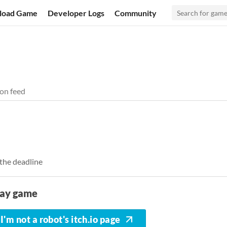
load Game
Developer Logs
Community
on feed
 the deadline
lay game
I'm not a robot's itch.io page