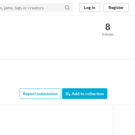
Log in
Register
8
Entries
Report submission
Add to collection