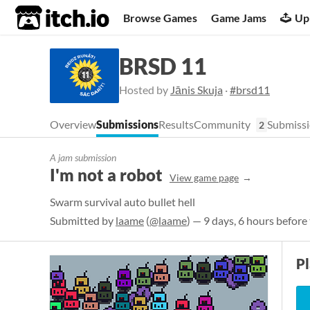
itch.io
Browse Games
Game Jams
Up
BRSD 11
Hosted by
Jānis Skuja
·
#brsd11
Overview
Submissions
Results
Community
Submissi
2
A jam submission
I'm not a robot
View game page
Swarm survival auto bullet hell
Submitted by
laame
(
@laame
) — 9 days, 6 hours before
P