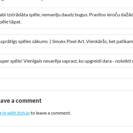
abi izstrādāta spēle, nemanīju daudz bugus. Prasītos ieroču dažād
pēle tāpat.
sprātīgs spēles sākums :) Smuks Pixel Art. Vienkāršs, bet patīkam
uper spēle! Vienīgais nevarēja saprast, ko upgreidi dara - noteikt
eave a comment
 in with itch.io
to leave a comment.