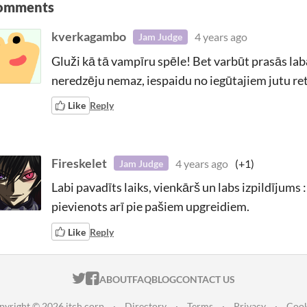
omments
kverkagambo
4 years ago
Jam Judge
Gluži kā tā vampīru spēle! Bet varbūt prasās la
neredzēju nemaz, iespaidu no iegūtajiem jutu ret
Like
Reply
Fireskelet
4 years ago
(+1)
Jam Judge
Labi pavadīts laiks, vienkārš un labs izpildījums 
pievienots arī pie pašiem upgreidiem.
Like
Reply
ITCH.IO ON TWITTER
ITCH.IO ON FACEBOOK
ABOUT
FAQ
BLOG
CONTACT US
pyright © 2026 itch corp
·
Directory
·
Terms
·
Privacy
·
Cook