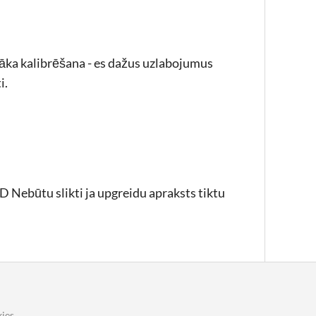
bāka kalibrēšana - es dažus uzlabojumus
i.
:D Nebūtu slikti ja upgreidu apraksts tiktu
ies