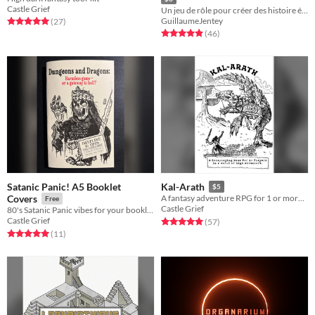
Castle Grief
Un jeu de rôle pour créer des histoire épiques dans l'esprit des pulps et série Z
GuillaumeJentey
Rated 5.0 out of 5 stars
total ratings
(27
)
Rated 4.9 out of 5 stars
total ratings
(46
)
Satanic Panic! A5 Booklet
Kal-Arath
$5
Covers
A fantasy adventure RPG for 1 or more players.
Free
Castle Grief
80's Satanic Panic vibes for your booklets or journals
Castle Grief
Rated 5.0 out of 5 stars
total ratings
(57
)
Rated 5.0 out of 5 stars
total ratings
(11
)