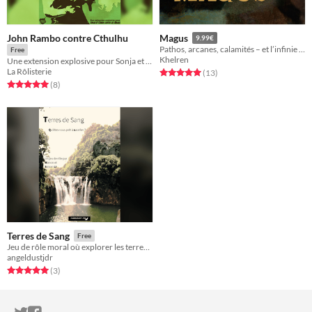
John Rambo contre Cthulhu
Magus
9.99€
Pathos, arcanes, calamités – et l’infinie solitude du pouvoir. Un jdr solo.
Free
Khelren
Une extension explosive pour Sonja et Conan contre les ninjas
La Rôlisterie
Rated 5.0 out of 5 stars
total ratings
(13
)
Rated 5.0 out of 5 stars
total ratings
(8
)
Terres de Sang
Free
Jeu de rôle moral où explorer les terres sauvages, c'est explorer votre propre âme.
angeldustjdr
Rated 5.0 out of 5 stars
total ratings
(3
)