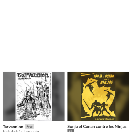
Sonja et Conan contre les Ninjas
Tarvannion
Free
High dark fantasy tool-kit
$3