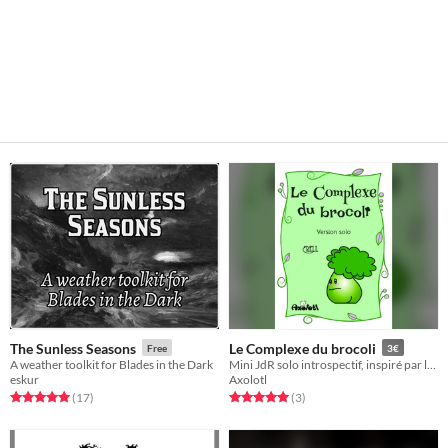
The Sunless Seasons
Le Complexe du brocoli
Free
3€
A weather toolkit for Blades in the Dark
Mini JdR solo introspectif, inspiré par la CNV, où vous jouez un brocoli complexé.
eskur
Axolotl
Rated 5.0 out of 5 stars
total ratings
Rated 5.0 out of 5 stars
total ratings
(17
)
(3
)