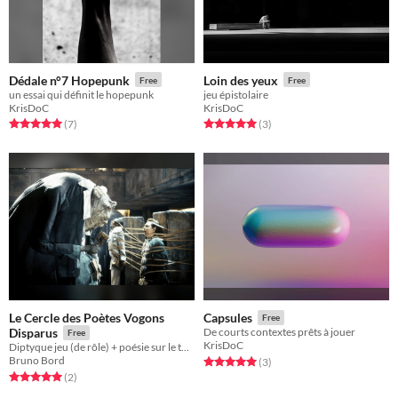
Dédale n°7 Hopepunk
Loin des yeux
Free
Free
un essai qui définit le hopepunk
jeu épistolaire
KrisDoC
KrisDoC
Rated 5.0 out of 5 stars
total ratings
Rated 5.0 out of 5 stars
total ratings
(7
)
(3
)
Le Cercle des Poètes Vogons
Capsules
Free
Disparus
De courts contextes prêts à jouer
Free
KrisDoC
Diptyque jeu (de rôle) + poésie sur le thème de la poésie Vogonne, époque dite « Blotte Mouche »
Bruno Bord
Rated 5.0 out of 5 stars
total ratings
(3
)
Rated 5.0 out of 5 stars
total ratings
(2
)