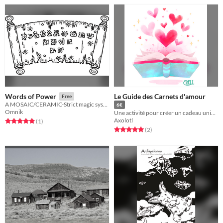
Le Guide des Carnets d'amour
Words of Power
Free
A MOSAIC/CERAMIC-Strict magic system
6€
Omnik
Une activité pour créer un cadeau unique pour une personne qu'on aime
Axolotl
Rated 5.0 out of 5 stars
total ratings
(1
)
Rated 5.0 out of 5 stars
total ratings
(2
)