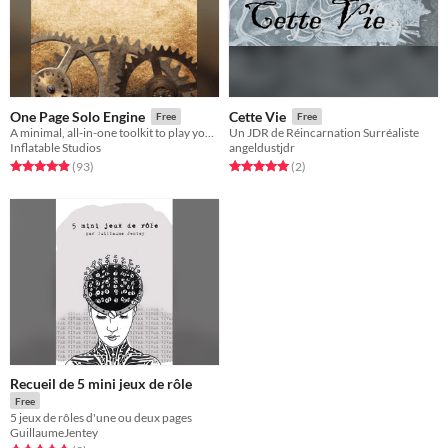
One Page Solo Engine
Cette Vie
Free
Free
A minimal, all-in-one toolkit to play your favorite tabletop RPGs without a GM.
Un JDR de Réincarnation Surréaliste
Inflatable Studios
angeldustjdr
Rated 4.9 out of 5 stars
total ratings
Rated 5.0 out of 5 stars
total ratings
(93
)
(2
)
Recueil de 5 mini jeux de rôle
Free
5 jeux de rôles d'une ou deux pages
GuillaumeJentey