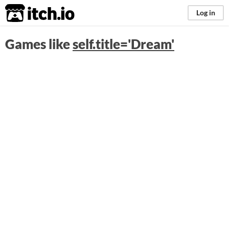
itch.io
Log in
Games like
self.title='Dream'