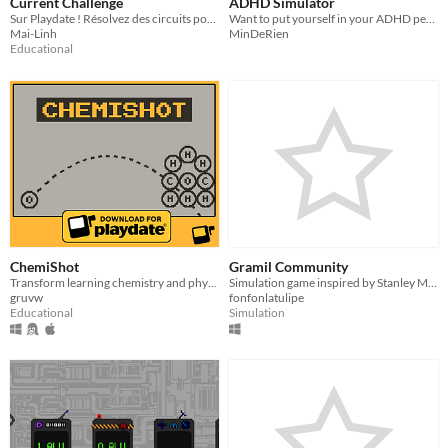
Current Challenge
ADHD Simulator
Sur Playdate ! Résolvez des circuits pour avancer, uniquement muni⋅e de votre bonne vieille lampe torche
Want to put yourself in your ADHD person's shoes? This is for you.
Mai-Linh
MinDeRien
Educational
ChemiShot
Gramil Community
Transform learning chemistry and physics into a fun adventure with Playdate!
Simulation game inspired by Stanley Milgram's experiences
gruvw
fonfonlatulipe
Educational
Simulation