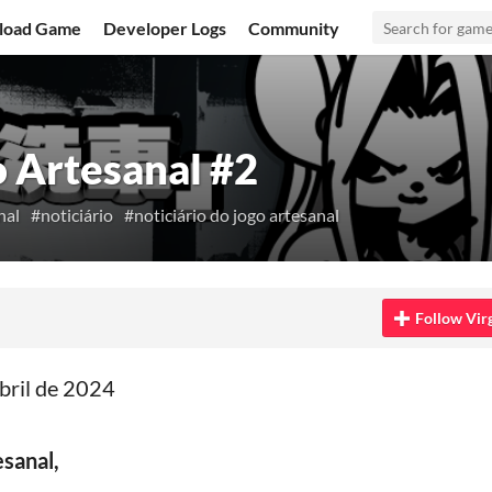
load Game
Developer Logs
Community
o Artesanal #2
nal
#noticiário
#noticiário do jogo artesanal
Bluesky
n Twitter
 on Facebook
Follow Virg
bril de 2024
sanal,