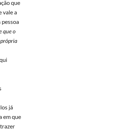
ação que
 vale a
a pessoa
e que o
 própria
qui
s
los já
ia em que
trazer