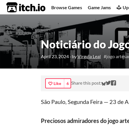
itch.io
Browse Games
Game Jams
Up
Noticiário do Jog
April 23, 2024
· by
Virgula Leal
#jogo artesa
Share on 
Share o
Share
Share this post:
Like
6
São Paulo, Segunda Feira — 23 de A
Preciosos admiradores do jogo arte