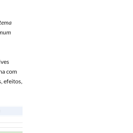
stema
r num
lves
lha com
 efeitos,