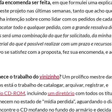
a encomenda ser feita,
em que formulei uma explic
este projeto nas últimas semanas, tanto que acho que
nha intenção sobre como lidar com os pedidos de cad
acatar todo e qualquer pedido, com a grande ressalva d
 será uma combinação do que for solicitado, da minha
erial do que é possível realizar com um prazo e recursos
o se satisfez com a proposta, fez sua encomenda, e a
hece o trabalho do
vinizinho
?
Um prolífico mestre da
 está o trabalho de catalogar, arquivar, registrar, e
a do CD-ROM
, incluindo
um diretório
com todos os títu
necem no estado de "mídia perdida", aguardando o d
encontre o CD mofando no fundo do armário e decida 