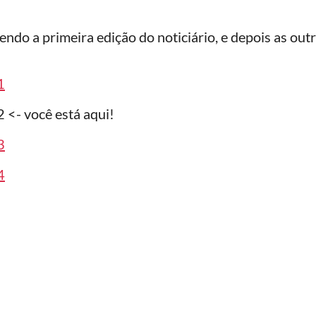
endo a primeira edição do noticiário, e depois as outr
1
 <- você está aqui!
3
4