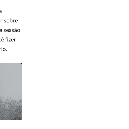
e
ar sobre
 a sessão
ê fizer
io.