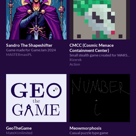
Sandro The Shapeshifter
CMCC (Cosmic Menace
Game made for GameJam 2024
Containment Center)
MASTERmaxiPL
Small stealth game created for WARSAW GAMEJAM 2024
Rizerek
Action
GeoTheGame
Meowmorphosis
MateXUnlimited
Casual puzzle type game