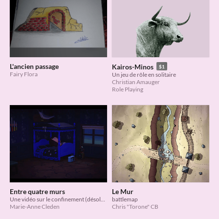
L'ancien passage
Kairos-Minos
$1
Fairy Flora
Un jeu de rôle en solitaire
Christian Amauger
Role Playing
Entre quatre murs
Le Mur
Une vidéo sur le confinement (désolée pour les bugs)
battlemap
Marie-Anne Cleden
Chris "Torone" CB