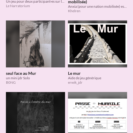
Un jeu pour deux participant·es sur l’isolation et l’emprisonnement.
mobilisée)
Le Narratorium
Anxia (pour une nation mobilisée) est un jeu narratif pour une partie courte de un à trois joueurs
Khelren
seul face au Mur
Le mur
un mini jdr Solo
Aide de jeu générique
B0NG
erwik_jdr