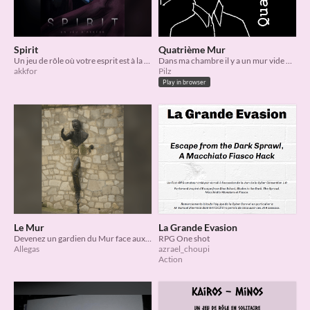
Spirit
Quatrième Mur
Un jeu de rôle où votre esprit est à la fois votre arme et votre outil de travail
Dans ma chambre il y a un mur vide de tout
akkfor
Pilz
Play in browser
Le Mur
La Grande Evasion
Devenez un gardien du Mur face aux Autres
​RPG One shot
Allegas
azrael_choupi
Action