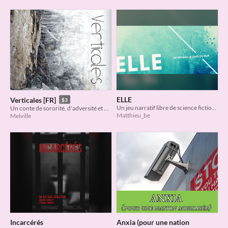
ELLE
Verticales [FR]
$3
Un jeu narratif libre de science fiction en "show don't tell"
Un conte de sororité, d'adversité et d'évasion
Matthieu_be
Melville
Incarcérés
Anxia (pour une nation