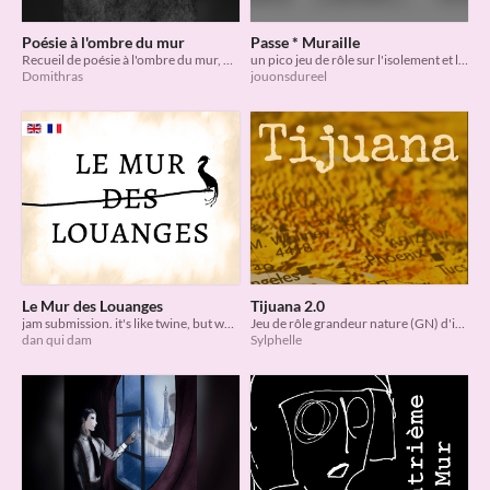
Poésie à l'ombre du mur
Passe * Muraille
Recueil de poésie à l'ombre du mur, pour la Game Jam de la Cyber Conv, avril 2020
un pico jeu de rôle sur l'isolement et la communication
Domithras
jouonsdureel
Le Mur des Louanges
Tijuana 2.0
jam submission. it's like twine, but worse. in a pdf format
Jeu de rôle grandeur nature (GN) d'improvisation sans orga. Rencontre douloureuse et onirique autour du mur US/Mexique
dan qui dam
Sylphelle