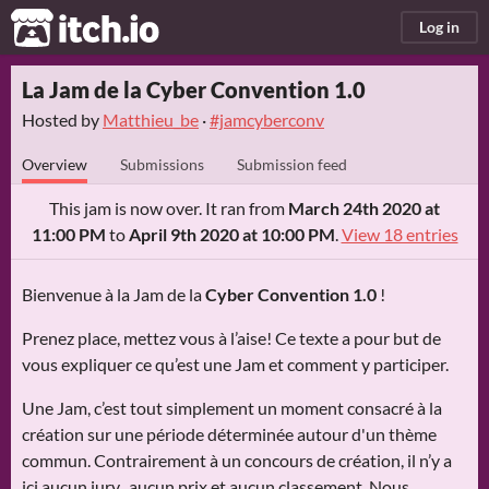
itch.io
Log in
La Jam de la Cyber Convention 1.0
Hosted by
Matthieu_be
·
#jamcyberconv
Overview
Submissions
Submission feed
This jam is now over. It ran from
March 24th 2020 at
11:00 PM
to
April 9th 2020 at 10:00 PM
.
View 18 entries
Bienvenue à la Jam de la
Cyber Convention 1.0
!
Prenez place, mettez vous à l’aise! Ce texte a pour but de
vous expliquer ce qu’est une Jam et comment y participer.
Une Jam, c’est tout simplement un moment consacré à la
création sur une période déterminée autour d'un thème
commun. Contrairement à un concours de création, il n’y a
ici aucun jury, aucun prix et aucun classement. Nous