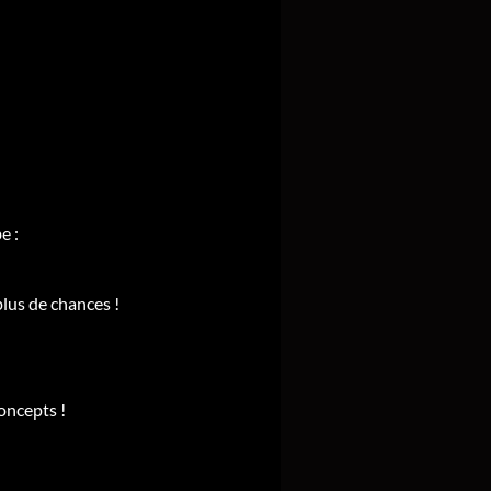
e :
lus de chances !
concepts !