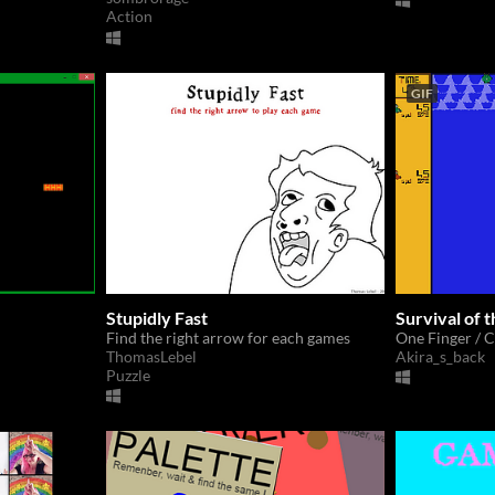
Action
GIF
Stupidly Fast
Survival of 
Find the right arrow for each games
One Finger /
ThomasLebel
Akira_s_back
Puzzle