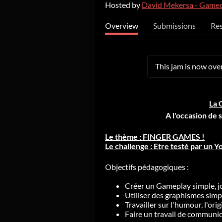
Hosted by
David Mekersa - Game
Overview
Submissions
Res
This jam is now over
La 
A l'occasion de 
Le thème : FINGER GAMES !
Le challenge : Etre testé par un Y
Objectifs pédagogiques :
Créer un Gameplay simple, jo
Utiliser des graphismes simp
Travailler sur l'humour, l'orig
Faire un travail de communica