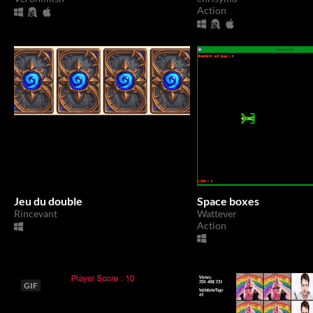
Action
Jeu du double
Space boxes
Rincevant
Wattever
Action
GIF