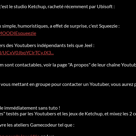
'est le studio Ketchup, racheté récemment par Ubisoft :
 simple, humoristiques, a effet de surprise, c'est Squeezie :
aMOODIEsqueezie
rs des Youtubers indépendants tels que Jeel :
l/UCxV0JbqYClrTCyJX3...
m sont contactables, voir la page "A propos" de leur chaîne Youtub
En vous mettant en groupe pour contacter un Youtuber, vous aurez p
able immédiatement sans tuto !
es" testés par les Youtubers et les jeux de Ketchup, et mixez les 2 
re les ateliers Gamecodeur tel que :