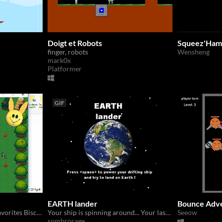
Doigt et Robots
Squeez'Ha
finger, robots
Wensheng
mark0x
Platformer
GIF
EARTH lander
Bounce Adv
Feed the Fat Cat with his favorites Biscuits
Your ship is spinning around... Your last hope is to land on the Earth !
Seeow
sombrorage