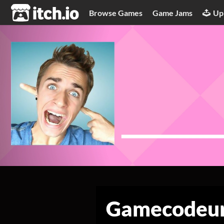
itch.io
Browse Games
Game Jams
Up
Gamecodeur