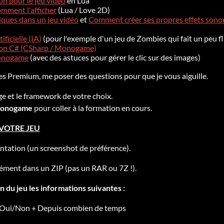
n pour le jeu vidéo
en Lua
omment l'afficher
(Lua / Love 2D)
iques dans un jeu vidéo
et
Comment créer ses propres effets sono
ificielle (IA)
(pour l'exemple d'un jeu de Zombies qui fait un peu fl
ion C# (CSharp / Monogame)
Monogame
(avec des astuces pour gérer le clic sur des images)
s Premium, me poser des questions pour que je vous aiguille.
ge et le framework de votre choix.
Monogame
pour coller à la formation en cours.
VOTRE JEU
ntation (un screenshot de préférence).
arément dans un ZIP (pas un RAR ou 7Z !).
n du jeu les informations suivantes :
 Oui/Non + Depuis combien de temps