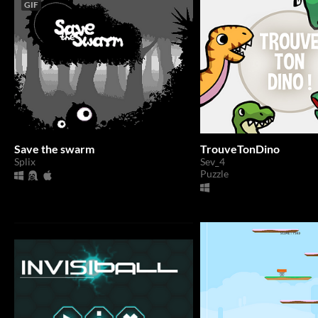
GIF
Save the swarm
TrouveTonDino
Splix
Sev_4
Puzzle