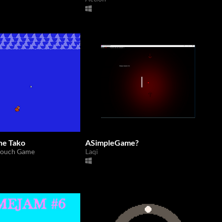
the Tako
ASimpleGame?
 Couch Game
Laqi