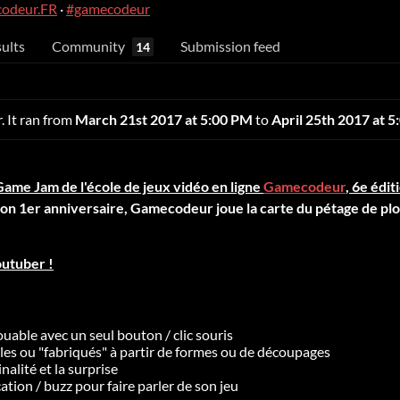
codeur.FR
·
#gamecodeur
ults
Community
Submission feed
14
. It ran from
March 21st 2017 at 5:00 PM
to
April 25th 2017 at 
Game Jam de l'école de jeux vidéo en ligne
Gamecodeur
, 6e édit
son 1er anniversaire, Gamecodeur joue la carte du pétage de pl
outuber !
uable avec un seul bouton / clic souris
les ou "fabriqués" à partir de formes ou de découpages
inalité et la surprise
tion / buzz pour faire parler de son jeu