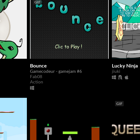
GIF
Bounce
Lucky Ninja
Gamecodeur - gamejam #6
jiuki
Fab08
Action
GIF