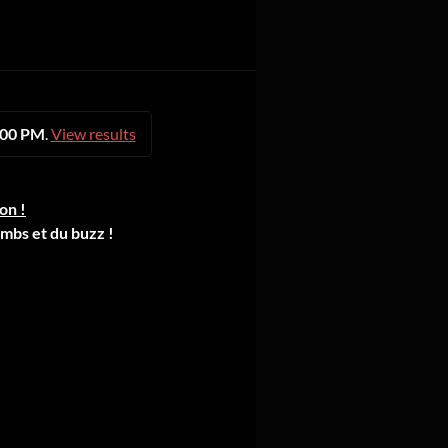
5:00 PM
.
View results
ion !
ombs et du buzz !