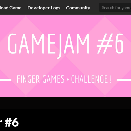
load Game
Developer Logs
Community
 #6