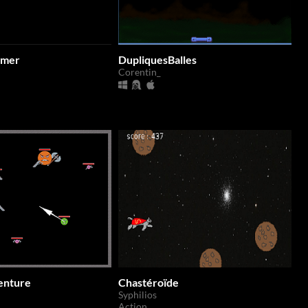
mmer
DupliquesBalles
Corentin_
enture
Chastéroïde
Syphilios
Action