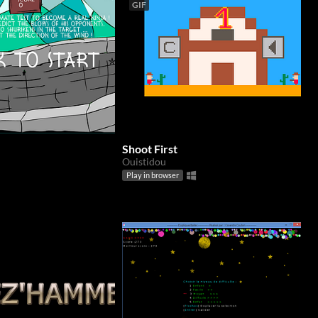
GIF
Shoot First
Ouistidou
Play in browser