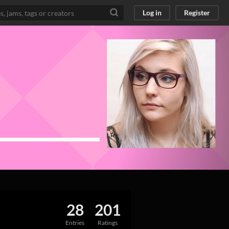
Log in
Register
28
201
Entries
Ratings