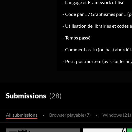
- Langage et Framework utilisé
- Code par ... / Graphismes par ... (
- Utilisation de librairies et code
- Temps passé
- Comment as-tu (ou pas) abordé l
- Petit postmortem (avis sur le lang
Submissions
(28)
All submissions
·
Browser playable (7)
·
Windows (21)