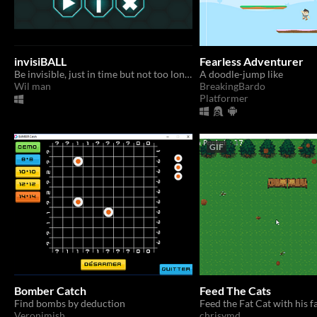
invisiBALL
Fearless Adventurer
Be invisible, just in time but not too long !
A doodle-jump like
Wil man
BreakingBardo
Platformer
GIF
Bomber Catch
Feed The Cats
Find bombs by deduction
Veronimish
chrisymd