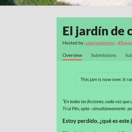
El jardín de
Hosted by
rubereaglenest
·
#Rayu
Overview
Submissions
Sub
This jam is now over. It r
“En todas las ficciones, cada vez que 
Ts’ui Pên, opta –simultáneamente- po
Estoy perdido, ¿qué es este 