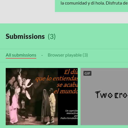
la comunidad y di hola. Disfruta d
Submissions
(3)
All submissions
·
Browser playable (3)
GIF